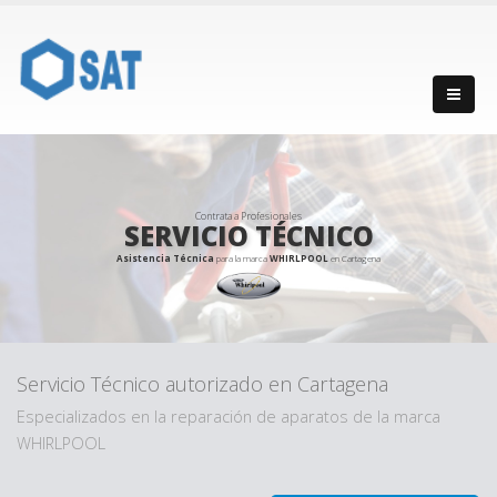
Contrata a Profesionales
SERVICIO TÉCNICO
Asistencia Técnica
para la marca
WHIRLPOOL
en Cartagena
Servicio Técnico autorizado en Cartagena
Especializados en la reparación de aparatos de la marca
WHIRLPOOL